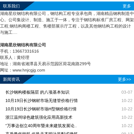
联系我们
更多
湖南星欣钢结构有限公司，钢结构工程专业承包商，湖南精品钢构制造中
心。公司集设计、制造、施工于一体，专注于钢结构标准厂房工程、网架
工程,钢结构阁楼工程、售楼部展示厅工程，以及其他钢结构工程的设计
与施工....
湖南星欣钢结构有限公司
手机：13667331616
联系人：黄经理
地址：湖南省湘潭县天易示范园区荷花南路299号
网址：www.hnjcgjg.com
新闻资讯
更多>>
长沙钢构楼板隔层 的八项基本知识
03-07
10月19日长沙钢材市场无缝管价格行情
10-22
10月19日长沙钢材市场H型钢价格行情
10-22
浙江温州绿色建筑强化应用高新技术
10-22
“万事达创立40周年暨未来建筑发展论..
10-22
高质量低能耗 临邑天齐明达装配式建筑..
09-13