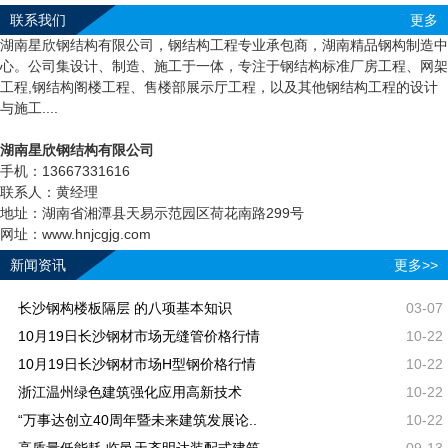
联系我们
更多
湖南星欣钢结构有限公司，钢结构工程专业承包商，湖南精品钢构制造中
心。公司集设计、制造、施工于一体，专注于钢结构标准厂房工程、网架
工程,钢结构阁楼工程、售楼部展示厅工程，以及其他钢结构工程的设计
与施工....
湖南星欣钢结构有限公司
手机：13667331616
联系人：黄经理
地址：湖南省湘潭县天易示范园区荷花南路299号
网址：www.hnjcgjg.com
新闻资讯
更多>>
长沙钢构楼板隔层 的八项基本知识
03-07
10月19日长沙钢材市场无缝管价格行情
10-22
10月19日长沙钢材市场H型钢价格行情
10-22
浙江温州绿色建筑强化应用高新技术
10-22
“万事达创立40周年暨未来建筑发展论..
10-22
高质量低能耗 临邑天齐明达装配式建筑..
09-13