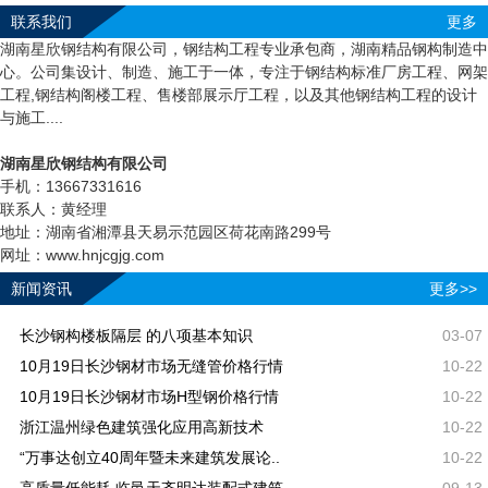
联系我们
更多
湖南星欣钢结构有限公司，钢结构工程专业承包商，湖南精品钢构制造中
心。公司集设计、制造、施工于一体，专注于钢结构标准厂房工程、网架
工程,钢结构阁楼工程、售楼部展示厅工程，以及其他钢结构工程的设计
与施工....
湖南星欣钢结构有限公司
手机：13667331616
联系人：黄经理
地址：湖南省湘潭县天易示范园区荷花南路299号
网址：www.hnjcgjg.com
新闻资讯
更多>>
长沙钢构楼板隔层 的八项基本知识
03-07
10月19日长沙钢材市场无缝管价格行情
10-22
10月19日长沙钢材市场H型钢价格行情
10-22
浙江温州绿色建筑强化应用高新技术
10-22
“万事达创立40周年暨未来建筑发展论..
10-22
高质量低能耗 临邑天齐明达装配式建筑..
09-13